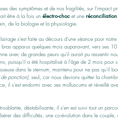
es des symptômes et de nos fragilités, sur l'impact pr
ait être à la fois un
et une
électro-choc
réconciliation
n, de la biologie et la physiologie.
lairage s'est faite au décours d'une séance pour notre d
es bras apparus quelques mois auparavant, vers ses 10
nne avec de grandes peurs qu'il aurait pu ressentir no
s, puisqu'il a été hospitalisé à l'âge de 2 mois pour 
sseuse dans le sternum, maintenu pour ne pas qu'il b
 de ponction)
, seul, car nous devions quitter la cham
e, il s'est endormi avec ses molluscums et réveillé av
oublante, déstabilisante, il s'en est suivi tout un par
érer des difficultés, une co-
évolution dans le couple, 