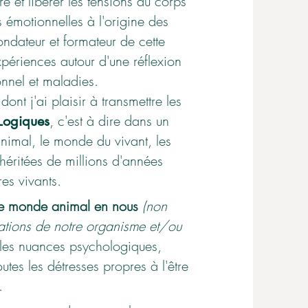
re et libérer les tensions du corps
 émotionnelles à l'origine des
ondateur et formateur de cette
périences autour d'une réflexion
onnel et maladies.
nt j'ai plaisir à transmettre les
, c'est à dire dans un
-Logiques
animal, le monde du vivant, les
 héritées de millions d'années
res vivants.
e monde animal en nous
(non
ations de notre organisme et/ou
iples nuances psychologiques,
toutes les détresses propres à l'être
.