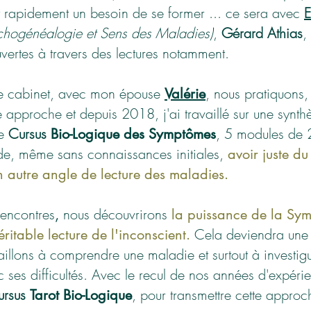
et rapidement un besoin de se former ... ce sera avec
E
chogénéalogie et Sens des Maladies)
,
Gérard Athias
,
vertes à travers des lectures
notamment.
re cabinet, avec mon épouse
, nous pratiquons,
Valérie
 approche et depuis 2018, j'ai travaillé sur une synth
le
Cursus
, 5 modules de 2
Bio-Logique des Symptômes
nde, même sans connaissances initiales,
avoir ju
ste du
un autre angle de lecture des maladies.
rencontres
nous découvrirons
,
la puissance de la Symb
Cela deviendra une 
éritable lecture de l'inconscient.
aillons à comprendre une maladie et surtout à investigue
 ses difficultés. Avec le
recul de nos années d'expéri
ursus
, pour transmettre cette approc
Tarot Bio-Logique