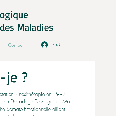
Logique
des Maladies
Se Connecter
s
Contact
-je ?
état en kinésithérapie en 1992,
nt en Décodage Bio-Logique. Ma
che Somato-Émotionnelle alliant